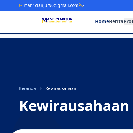
man1cianjur90@gmail.com
-
Home
Berita
Prof
Beranda
Kewirausahaan
Kewirausahaan